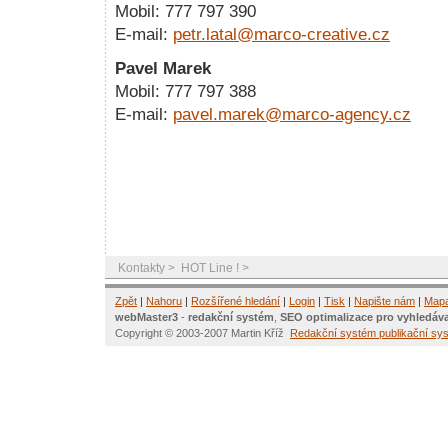
Mobil: 777 797 390
E-mail:
petr.latal@marco-creative.cz
Pavel Marek
Mobil: 777 797 388
E-mail:
pavel.marek@marco-agency.cz
Kontakty
>
HOT Line !
>
Zpět
|
Nahoru
|
Rozšířené hledání
|
Login
|
Tisk
|
Napište nám
|
Map
webMaster3
-
redakční systém
,
SEO optimalizace pro vyhledáv
Copyright © 2003-2007 Martin Kříž
Redakční systém
publikační s