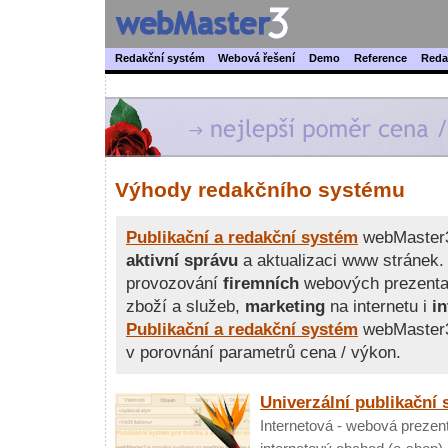
Redakční systém
Webová řešení
Demo
Reference
Reda
Výhody redakčního systému
Publikační a redakční systém
webMaster
aktivní správu
a aktualizaci www stránek.
provozování
firemních
webových prezentac
zboží a služeb,
marketing
na internetu i
in
Publikační a redakční systém
webMaster
v porovnání parametrů cena / výkon.
Univerzální publikační 
Internetová - webová prezen