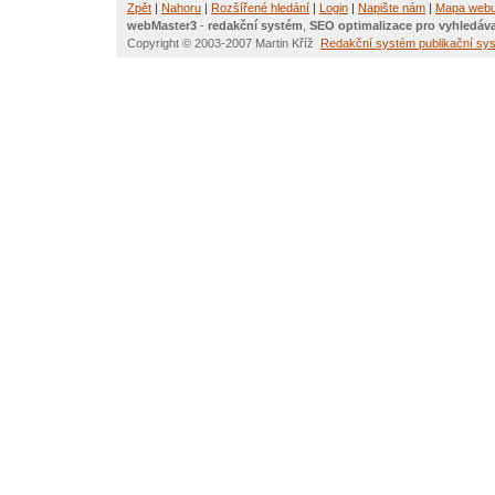
Zpět
|
Nahoru
|
Rozšířené hledání
|
Login
|
Napište nám
|
Mapa web
webMaster3
-
redakční systém
,
SEO optimalizace pro vyhledáv
Copyright © 2003-2007 Martin Kříž
Redakční systém
publikační s